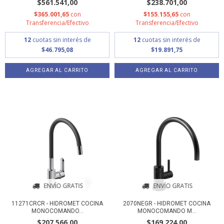
$561.541,00
$238.701,00
$365.001,65
con
$155.155,65
con
Transferencia/Efectivo
Transferencia/Efectivo
12
cuotas sin interés de
12
cuotas sin interés de
$46.795,08
$19.891,75
ENVÍO GRATIS
ENVÍO GRATIS
11271CRCR - HIDROMET COCINA
2070NEGR - HIDROMET COCINA
MONOCOMANDO...
MONOCOMANDO M...
$207.566,00
$169.224,00