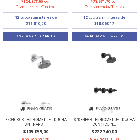
$124.878,65
con
$78.531,70
con
Transferencia/Efectivo
Transferencia/Efectivo
12
cuotas sin interés de
12
cuotas sin interés de
$16.010,08
$10.068,17
ENVÍO GRATIS
ENVÍO GRATIS
3704CRCR - HIDROMET JET DUCHA
3703NEGR - HIDROMET JET DUCHA
SIN TRANSF...
CON PICO N...
$105.059,00
$222.340,00
$68.288,35
con
$144.521,00
con