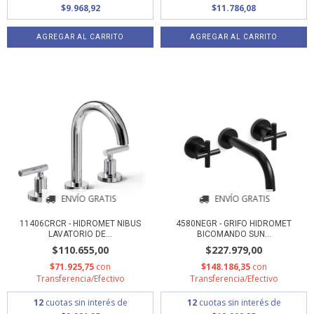
$9.968,92
$11.786,08
ENVÍO GRATIS
ENVÍO GRATIS
11406CRCR - HIDROMET NIBUS
4580NEGR - GRIFO HIDROMET
LAVATORIO DE...
BICOMANDO SUN...
$110.655,00
$227.979,00
$71.925,75
con
$148.186,35
con
Transferencia/Efectivo
Transferencia/Efectivo
12
cuotas sin interés de
12
cuotas sin interés de