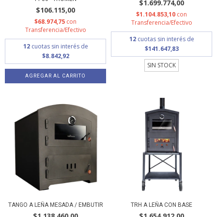
$1.699.774,00
$106.115,00
$1.104.853,10
con
$68.974,75
con
Transferencia/Efectivo
Transferencia/Efectivo
12
cuotas sin interés de
12
cuotas sin interés de
$141.647,83
$8.842,92
SIN STOCK
TANGO A LEÑA MESADA / EMBUTIR
TRH A LEÑA CON BASE
$1.138.460,00
$1.654.912,00