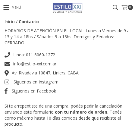
0
MENÚ
Inicio
/
Contacto
HORARIOS DE ATENCIÓN EN EL LOCAL: Lunes a Viernes de 9 a
13 y 14 a 18hs / Sábados 9 a 13hs. Domigos y Feriados:
CERRADO
Linea: 011 6060-1272
info@estilo-xxi.com.ar
Av. Rivadavia 10847, Liniers. CABA
Siguenos en Instagram
Siguenos en Facebook
Si te arrepentiste de una compra, podés pedir la cancelación
enviando este formulario
con tu número de orden.
Tenés
como máximo hasta 10 días corridos desde que recibiste el
producto.