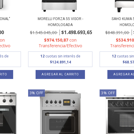
ONAL"
MORELLI FORZA 55 VISOR -
SAHO KUMA 5
HOMOLOGADA
HOMOL
00
$1.498.693,65
$1.545.045,00
$848.391,00
con
$974.150,87
con
$534.91
ectivo
Transferencia/Efectivo
Transferenci
rés de
12
cuotas sin interés de
12
cuotas sin
$124.891,14
$68.57
AGREGAR AL CARRITO
AGREGAR A
3
%
OFF
3
%
OFF