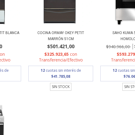
TIT BLANCA
COCINA ORMAY OKEY PETIT
SAHO KUMA 5
MARRÓN 51CM
HOMOL
0
$501.421,00
$940.966,00
con
$325.923,65
con
$593.27
ectivo
Transferencia/Efectivo
Transferenci
rés de
12
cuotas sin interés de
12
cuotas sin
$41.785,08
$76.06
SIN STOCK
SIN S