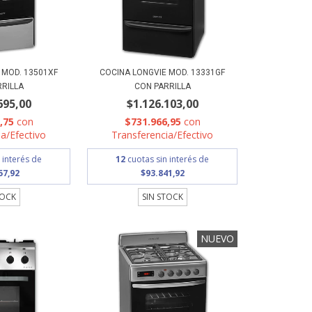
 MOD. 13501XF
COCINA LONGVIE MOD. 13331GF
RRILLA
CON PARRILLA
695,00
$1.126.103,00
1,75
con
$731.966,95
con
a/Efectivo
Transferencia/Efectivo
 interés de
12
cuotas sin interés de
57,92
$93.841,92
TOCK
SIN STOCK
NUEVO