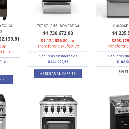
0 TOUCH
TST STILE 58 - DOMÉSTICA
H14600XF
...
$1.730.672,00
$1.235.
22.139,81
$1.124.936,80
con
$803.12
Transferencia/Efectivo
Transferenci
con
ectivo
12
cuotas sin interés de
12
cuotas sin
rés de
$144.222,67
$102.9
SIN S
RITO