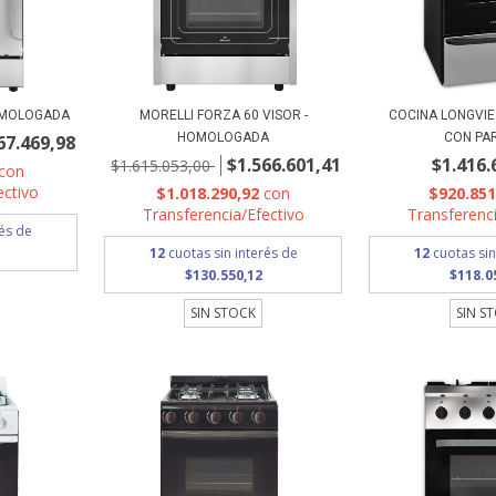
HOMOLOGADA
MORELLI FORZA 60 VISOR -
COCINA LONGVIE
HOMOLOGADA
CON PA
67.469,98
$1.566.601,41
$1.416.
$1.615.053,00
con
ectivo
$1.018.290,92
con
$920.85
Transferencia/Efectivo
Transferenci
rés de
12
cuotas sin interés de
12
cuotas sin
$130.550,12
$118.0
SIN STOCK
SIN S