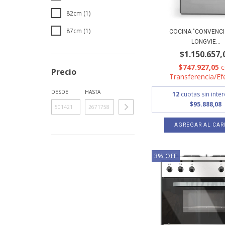
82cm (1)
87cm (1)
COCINA "CONVENCI
LONGVIE...
$1.150.657,
$747.927,05
Precio
Transferencia/Ef
DESDE
HASTA
12
cuotas sin inte
$95.888,08
3
%
OFF