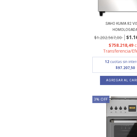
SAHO KUMA 82 VI
HOMOLOGAD
$1.1
$1.202.567,00
$758.218,49
Transferencia/Ef
12
cuotas sin inte
$97.207,50
AGREGAR AL CAR
3
%
OFF