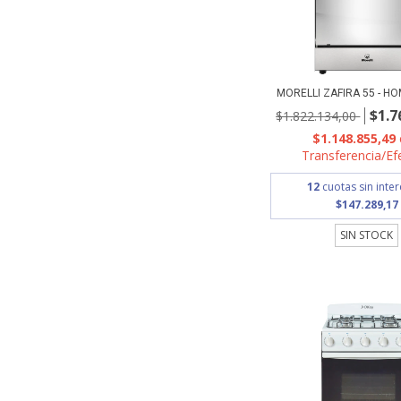
MORELLI ZAFIRA 55 - 
$1.7
$1.822.134,00
$1.148.855,49
Transferencia/Ef
12
cuotas sin inte
$147.289,17
SIN STOCK