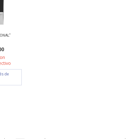
ONAL"
00
con
ectivo
rés de