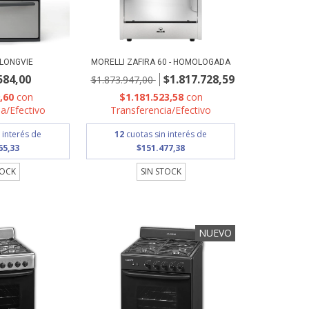
 LONGVIE
MORELLI ZAFIRA 60 - HOMOLOGADA
584,00
$1.817.728,59
$1.873.947,00
9,60
con
$1.181.523,58
con
a/Efectivo
Transferencia/Efectivo
 interés de
12
cuotas sin interés de
65,33
$151.477,38
TOCK
SIN STOCK
NUEVO