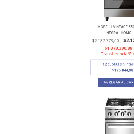
MORELLI VINTAGE 55
NEGRA - HOMOLO
$2.1
$2.187.773,00
$1.379.390,88
Transferencia/Ef
12
cuotas sin inte
$176.844,98
AGREGAR AL CAR