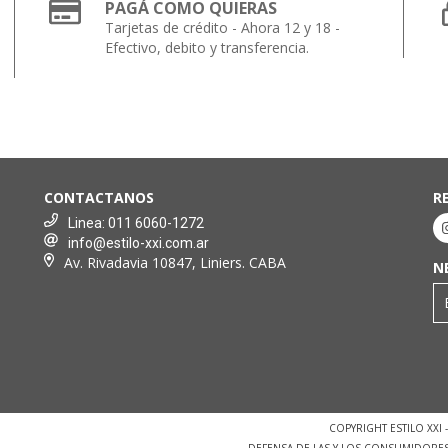
PAGÁ COMO QUIERAS
Tarjetas de crédito - Ahora 12 y 18 -
Efectivo, debito y transferencia.
CONTACTANOS
R
Linea: 011 6060-1272
info@estilo-xxi.com.ar
Av. Rivadavia 10847, Liniers. CABA
N
COPYRIGHT ESTILO XXI
DEFENSA DE LAS Y LOS CONSUMIDORE