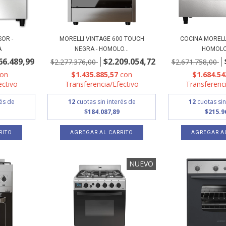
SOR -
MORELLI VINTAGE 600 TOUCH
COCINA MORELLI
A
NEGRA - HOMOLO...
HOMOL
66.489,99
$2.209.054,72
$2.277.376,00
$2.671.758,00
con
$1.435.885,57
con
$1.684.54
ectivo
Transferencia/Efectivo
Transferenci
rés de
12
cuotas sin interés de
12
cuotas sin
$184.087,89
$215.9
RITO
AGREGAR AL CARRITO
AGREGAR A
NUEVO