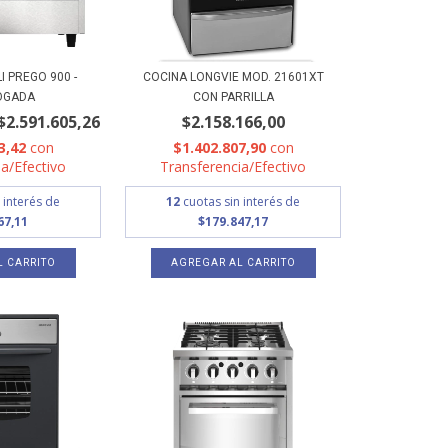
 PREGO 900 -
COCINA LONGVIE MOD. 21601XT
OGADA
CON PARRILLA
$2.591.605,26
$2.158.166,00
3,42
con
$1.402.807,90
con
a/Efectivo
Transferencia/Efectivo
 interés de
12
cuotas sin interés de
67,11
$179.847,17
L CARRITO