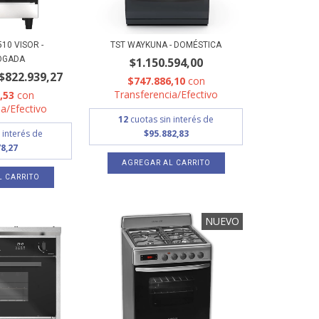
10 VISOR -
TST WAYKUNA - DOMÉSTICA
OGADA
$1.150.594,00
$822.939,27
$747.886,10
con
Transferencia/Efectivo
0,53
con
a/Efectivo
12
cuotas sin interés de
 interés de
$95.882,83
8,27
L CARRITO
NUEVO