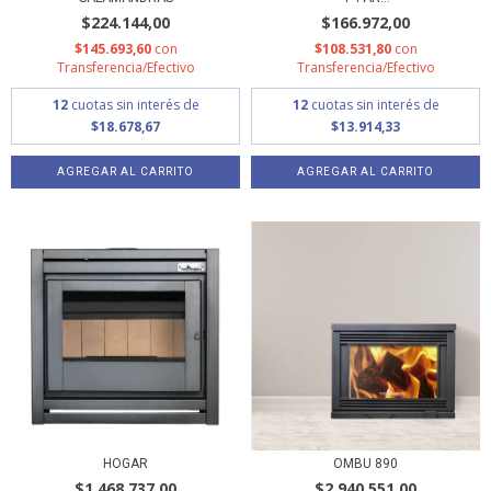
$224.144,00
$166.972,00
$145.693,60
con
$108.531,80
con
Transferencia/Efectivo
Transferencia/Efectivo
12
cuotas sin interés de
12
cuotas sin interés de
$18.678,67
$13.914,33
HOGAR
OMBU 890
$1.468.737,00
$2.940.551,00