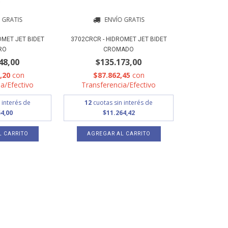
 GRATIS
ENVÍO GRATIS
OMET JET BIDET
3702CRCR - HIDROMET JET BIDET
RO
CROMADO
48,00
$135.173,00
1,20
con
$87.862,45
con
a/Efectivo
Transferencia/Efectivo
 interés de
12
cuotas sin interés de
4,00
$11.264,42