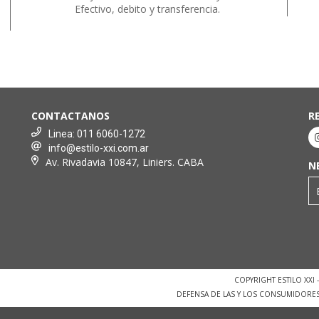
Efectivo, debito y transferencia.
CONTACTANOS
R
Linea: 011 6060-1272
info@estilo-xxi.com.ar
Av. Rivadavia 10847, Liniers. CABA
N
COPYRIGHT ESTILO XXI
DEFENSA DE LAS Y LOS CONSUMIDORE