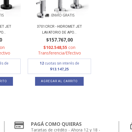
IS
ENVÍO GRATIS
ET JET
3701CRCR - HIDROMET JET
O...
LAVATORIO DE APO...
0
$157.767,00
con
$102.548,55
con
ectivo
Transferencia/Efectivo
rés de
12
cuotas sin interés de
$13.147,25
PAGÁ COMO QUIERAS
Tarjetas de crédito - Ahora 12 y 18 -