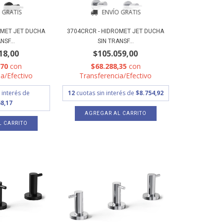
 GRATIS
ENVÍO GRATIS
OMET JET DUCHA
3704CRCR - HIDROMET JET DUCHA
NSF...
SIN TRANSF...
18,00
$105.059,00
,70
con
$68.288,35
con
a/Efectivo
Transferencia/Efectivo
 interés de
12
cuotas sin interés de
$8.754,92
8,17