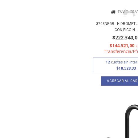
ENVÍO GRAT
3703NEGR - HIDROMET 
CON PICO N...
$222.340,0
$144.521,00
Transferencia/Ef
12
cuotas sin inte
$18.528,33