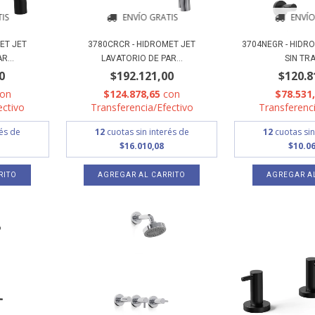
IS
ENVÍO GRATIS
ENVÍO
ET JET
3780CRCR - HIDROMET JET
3704NEGR - HIDR
R...
LAVATORIO DE PAR...
SIN TRA
0
$192.121,00
$120.8
con
$124.878,65
con
$78.531
ectivo
Transferencia/Efectivo
Transferenci
rés de
12
cuotas sin interés de
12
cuotas sin
$16.010,08
$10.06