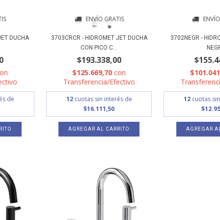
IS
ENVÍO GRATIS
ENVÍO
JET DUCHA
3703CRCR - HIDROMET JET DUCHA
3702NEGR - HIDR
CON PICO C...
NEG
0
$193.338,00
$155.4
con
$125.669,70
con
$101.04
ectivo
Transferencia/Efectivo
Transferenci
rés de
12
cuotas sin interés de
12
cuotas sin
$16.111,50
$12.95