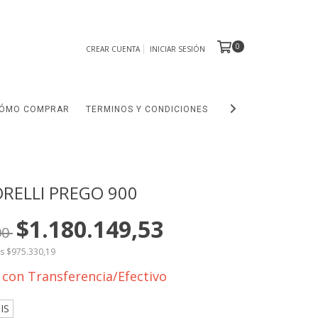
0
CREAR CUENTA
INICIAR SESIÓN
ÓMO COMPRAR
TERMINOS Y CONDICIONES
OUTLET
RELLI PREGO 900
$1.180.149,53
00
os
$975.330,19
9
con
Transferencia/Efectivo
IS