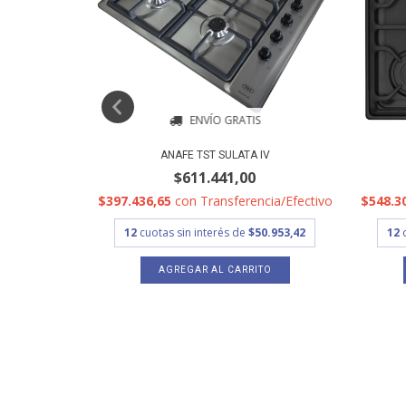
ENVÍO GRATIS
0XF
ANAFE TST SULATA IV
$611.441,00
cia/Efectivo
$397.436,65
con
Transferencia/Efectivo
$548.3
1.921,08
12
cuotas sin interés de
$50.953,42
12