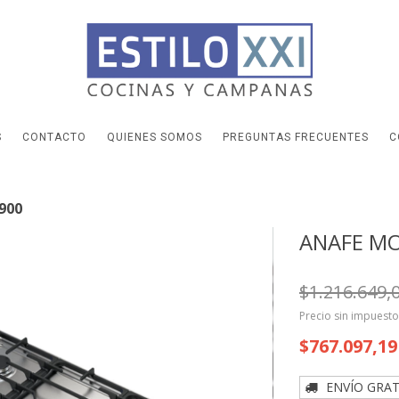
S
CONTACTO
QUIENES SOMOS
PREGUNTAS FRECUENTES
C
900
ANAFE MO
$1.216.649,
Precio sin impuest
$767.097,1
ENVÍO GRAT