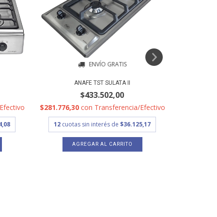
ENVÍO GRATIS
ANAFE TST SULATA II
ANA
$433.502,00
Efectivo
$281.776,30
con
Transferencia/Efectivo
$560.984,
4,08
12
cuotas sin interés de
$36.125,17
12
cuota