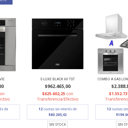
VIE
E-LUXE BLACK 60 TST
COMBO A GAS LON
00
$962.465,00
$2.388.
con
$625.602,25
con
$1.552.73
ectivo
Transferencia/Efectivo
Transferenci
rés de
12
cuotas sin interés de
12
cuotas sin
$80.205,42
$199.0
SIN STOCK
SIN S