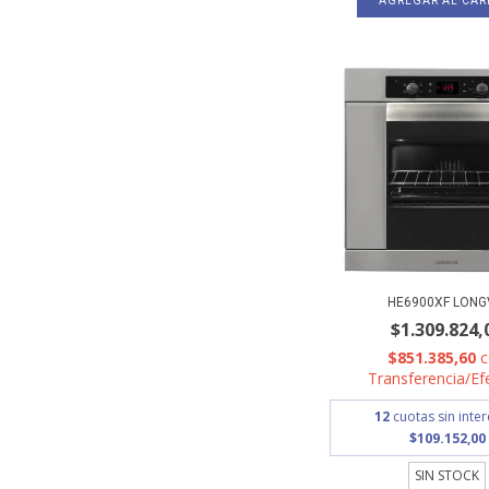
HE6900XF LONG
$1.309.824,
$851.385,60
Transferencia/Ef
12
cuotas sin inte
$109.152,00
SIN STOCK