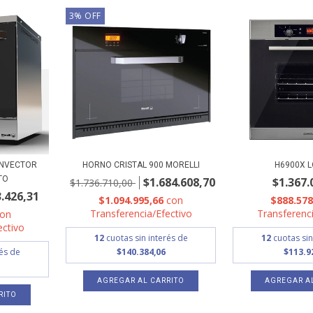
3
%
OFF
ONVECTOR
HORNO CRISTAL 900 MORELLI
H6900X 
TO
$1.684.608,70
$1.367.
$1.736.710,00
.426,31
$1.094.995,66
con
$888.57
Transferencia/Efectivo
Transferenci
con
ectivo
12
cuotas sin interés de
12
cuotas sin
rés de
$140.384,06
$113.9