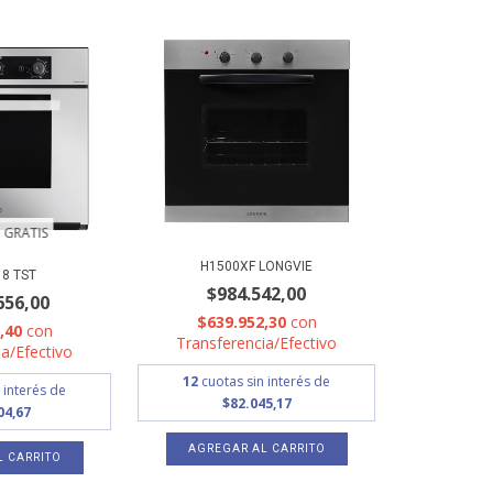
 GRATIS
H1500XF LONGVIE
8 TST
$984.542,00
656,00
$639.952,30
con
6,40
con
Transferencia/Efectivo
a/Efectivo
12
cuotas sin interés de
 interés de
$82.045,17
04,67