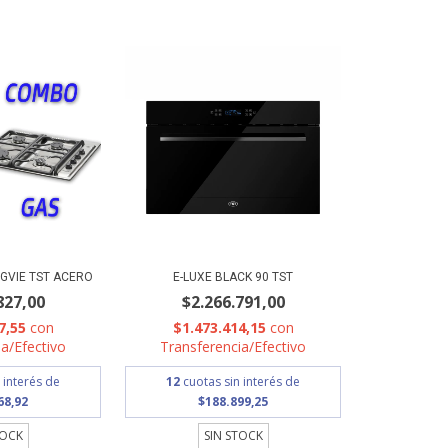
GVIE TST ACERO
E-LUXE BLACK 90 TST
827,00
$2.266.791,00
7,55
con
$1.473.414,15
con
a/Efectivo
Transferencia/Efectivo
 interés de
12
cuotas sin interés de
68,92
$188.899,25
TOCK
SIN STOCK