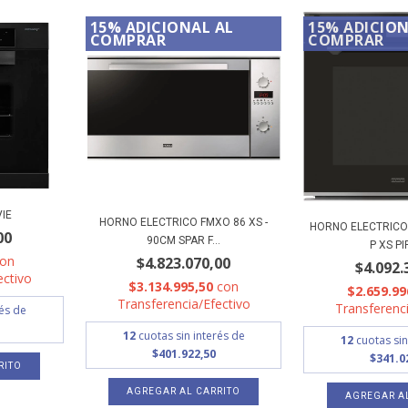
15% ADICIONAL AL
15% ADICION
COMPRAR
COMPRAR
IE
HORNO ELECTRICO FMXO 86 XS -
HORNO ELECTRICO
00
90CM SPAR F...
P XS PI
con
$4.823.070,00
$4.092.
ectivo
$3.134.995,50
con
$2.659.99
Transferencia/Efectivo
Transferenci
rés de
12
cuotas sin interés de
12
cuotas sin
$401.922,50
$341.0