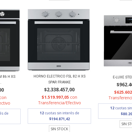
HORNO ELECTRICO FSL 82 H XS
 86 H XS
E-LUXE STE
SPAR FRANKE
.
$962.4
$2.338.457,00
00
$625.60
$1.519.997,05
con
con
Transferenci
Transferencia/Efectivo
ectivo
12
cuotas sin
12
cuotas sin interés de
rés de
$80.20
$194.871,42
SIN S
SIN STOCK