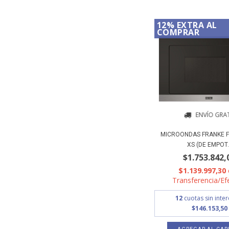
12% EXTRA AL
COMPRAR
ENVÍO GRAT
MICROONDAS FRANKE 
XS (DE EMPOT..
$1.753.842,
$1.139.997,30
Transferencia/Ef
12
cuotas sin inte
$146.153,50