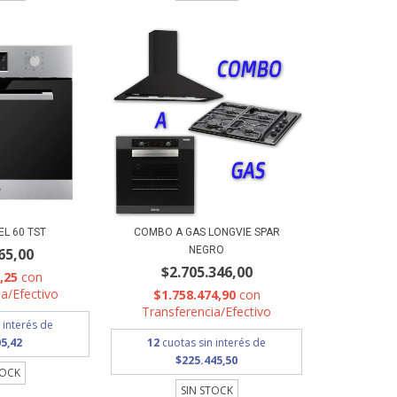
EL 60 TST
COMBO A GAS LONGVIE SPAR
NEGRO
65,00
$2.705.346,00
2,25
con
a/Efectivo
$1.758.474,90
con
Transferencia/Efectivo
 interés de
5,42
12
cuotas sin interés de
$225.445,50
TOCK
SIN STOCK