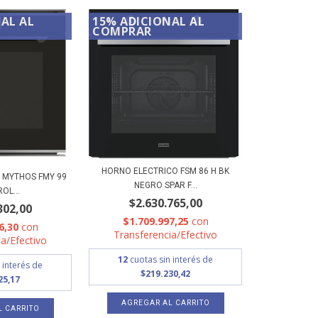
AL AL
15% ADICIONAL AL
COMPRAR
HORNO ELECTRICO FSM 86 H BK
 MYTHOS FMY 99
NEGRO SPAR F...
ROL...
$2.630.765,00
302,00
$1.709.997,25
con
6,30
con
Transferencia/Efectivo
a/Efectivo
12
cuotas sin interés de
 interés de
$219.230,42
25,17