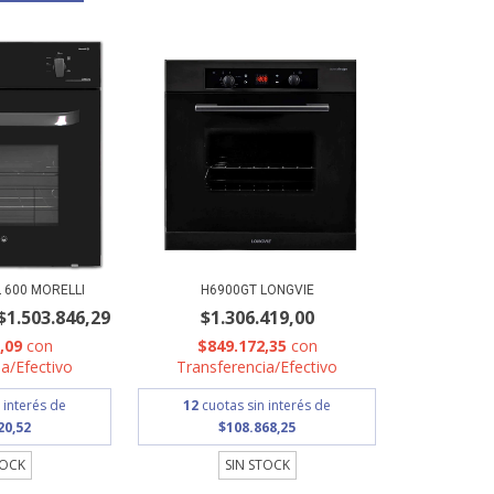
 600 MORELLI
H6900GT LONGVIE
$1.503.846,29
$1.306.419,00
0,09
con
$849.172,35
con
a/Efectivo
Transferencia/Efectivo
 interés de
12
cuotas sin interés de
20,52
$108.868,25
TOCK
SIN STOCK