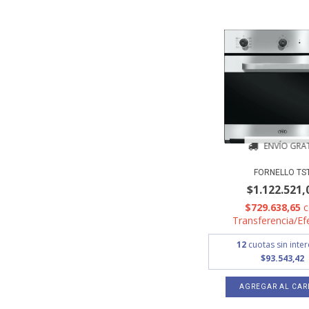
ENVÍO GRAT
FORNELLO TS
$1.122.521,
$729.638,65
Transferencia/Ef
12
cuotas sin inte
$93.543,42