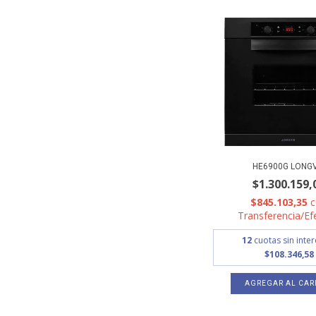
HE6900G LONGV
$1.300.159,
$845.103,35
Transferencia/Ef
12
cuotas sin inte
$108.346,58