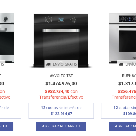
IS
ENVÍO GRATIS
ENVÍO
T
AVVOLTO TST
RUPHAY 
00
$1.474.976,00
$1.317.
con
$958.734,40
con
$856.47
ectivo
Transferencia/Efectivo
Transferenci
rés de
12
cuotas sin interés de
12
cuotas sin
$122.914,67
$109.8