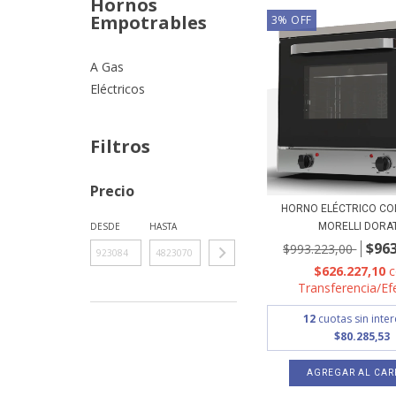
Hornos
Empotrables
3
%
OFF
A Gas
Eléctricos
Filtros
Precio
HORNO ELÉCTRICO C
DESDE
HASTA
MORELLI DORA
$963
$993.223,00
$626.227,10
Transferencia/Ef
12
cuotas sin inte
$80.285,53