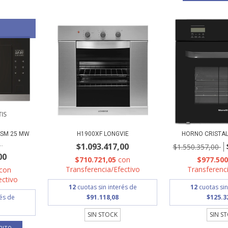
IS
FSM 25 MW
H1900XF LONGVIE
HORNO CRISTAL
.
$1.093.417,00
$1.550.357,00
00
$710.721,05
con
$977.50
Transferencia/Efectivo
Transferenci
con
ectivo
12
cuotas sin interés de
12
cuotas sin
rés de
$91.118,08
$125.3
SIN STOCK
SIN S