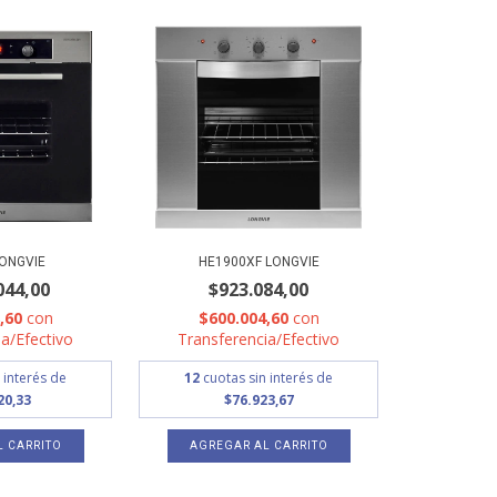
LONGVIE
HE1900XF LONGVIE
044,00
$923.084,00
8,60
con
$600.004,60
con
a/Efectivo
Transferencia/Efectivo
 interés de
12
cuotas sin interés de
20,33
$76.923,67