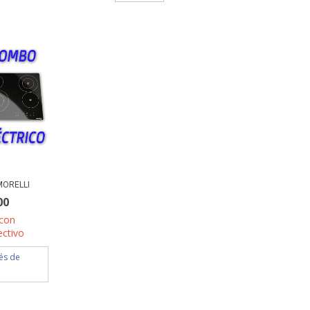
MORELLI
00
con
ectivo
rés de