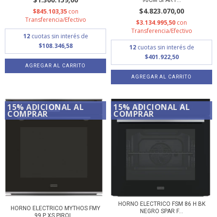
$4.823.070,00
$845.103,35
con
Transferencia/Efectivo
$3.134.995,50
con
Transferencia/Efectivo
12
cuotas sin interés de
$108.346,58
12
cuotas sin interés de
$401.922,50
15% ADICIONAL AL
15% ADICIONAL AL
COMPRAR
COMPRAR
HORNO ELECTRICO FSM 86 H BK
HORNO ELECTRICO MYTHOS FMY
NEGRO SPAR F...
99 P XS PIROL...