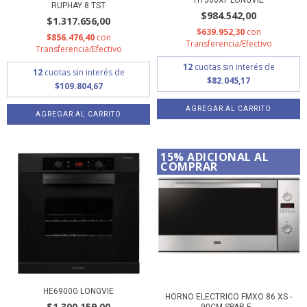
RUPHAY 8 TST
$984.542,00
$1.317.656,00
$639.952,30
con
$856.476,40
con
Transferencia/Efectivo
Transferencia/Efectivo
12
cuotas sin interés de
12
cuotas sin interés de
$82.045,17
$109.804,67
15% ADICIONAL AL
COMPRAR
HE6900G LONGVIE
HORNO ELECTRICO FMXO 86 XS -
$1.300.159,00
90CM SPAR F...