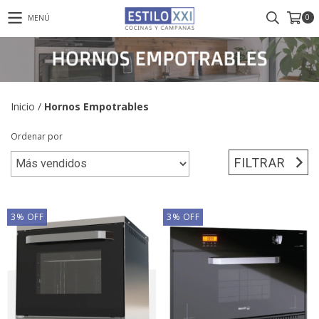
0
MENÚ
Inicio
/
Hornos Empotrables
Ordenar por
FILTRAR
3
%
OFF
3
%
OFF