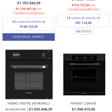
$1.753.842,00
$710.721,05
con
$1.139.997,30
con
Transferencia/Efectivo
Transferencia/Efectivo
12
cuotas sin interés de
12
cuotas sin interés de
$91.118,08
$146.153,50
SIN STOCK
HORNO CRISTAL 600 MORELLI
H6900GT LONGVIE
$1.503.846,29
$1.306.419,00
$1.550.357,00