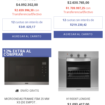
$2.630.765,00
$4.092.302,00
$1.709.997,25
con
$2.659.996,30
con
Transferencia/Efectivo
Transferencia/Efectivo
12
cuotas sin interés de
12
cuotas sin interés de
$219.230,42
$341.025,17
12% EXTRA AL
COMPRAR
ENVÍO GRATIS
MICROONDAS FRANKE FSM 25 MW
H1900XF LONGVIE
XS (DE EMPOT...
$1.093.417,00