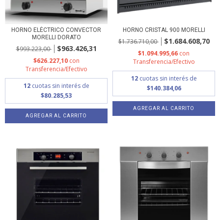
HORNO ELÉCTRICO CONVECTOR
HORNO CRISTAL 900 MORELLI
MORELLI DORATO
$1.684.608,70
$1.736.710,00
$963.426,31
$993.223,00
$1.094.995,66
con
$626.227,10
con
Transferencia/Efectivo
Transferencia/Efectivo
12
cuotas sin interés de
12
cuotas sin interés de
$140.384,06
$80.285,53