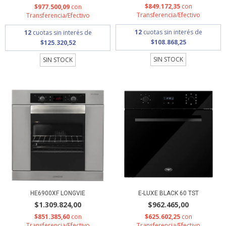
$849.172,35
con
$977.500,09
con
Transferencia/Efectivo
Transferencia/Efectivo
12
cuotas sin interés de
12
cuotas sin interés de
$108.868,25
$125.320,52
SIN STOCK
SIN STOCK
HE6900XF LONGVIE
E-LUXE BLACK 60 TST
$1.309.824,00
$962.465,00
$851.385,60
con
$625.602,25
con
Transferencia/Efectivo
Transferencia/Efectivo