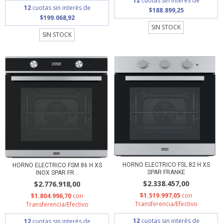
12
cuotas sin interés de
12
cuotas sin interés de
$188.899,25
$199.068,92
SIN STOCK
SIN STOCK
HORNO ELECTRICO FSL 82 H XS
HORNO ELECTRICO FSM 86 H XS
SPAR FRANKE
INOX SPAR FR...
$2.338.457,00
$2.776.918,00
$1.519.997,05
con
$1.804.996,70
con
Transferencia/Efectivo
Transferencia/Efectivo
12
cuotas sin interés de
12
cuotas sin interés de