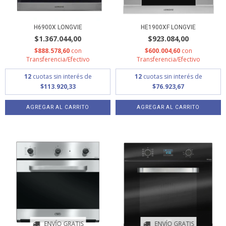
H6900X LONGVIE
HE1900XF LONGVIE
$1.367.044,00
$923.084,00
$888.578,60
con
$600.004,60
con
Transferencia/Efectivo
Transferencia/Efectivo
12
cuotas sin interés de
12
cuotas sin interés de
$113.920,33
$76.923,67
ENVÍO GRATIS
ENVÍO GRATIS